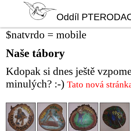
Oddíl PTERODA
$natvrdo = mobile
Naše tábory
Kdopak si dnes ještě vzpome
minulých? :-)
Tato nová stránka