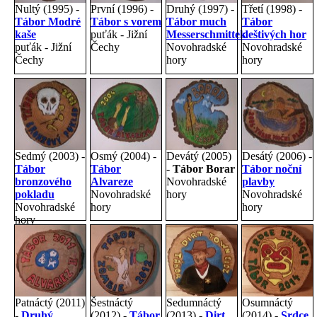
Nultý (1995) -
První (1996) -
Druhý (1997) -
Třetí (1998) -
Tábor Modré
Tábor s vorem
Tábor much
Tábor
kaše
puťák - Jižní
Messerschmittek
deštivých hor
puťák - Jižní
Čechy
Novohradské
Novohradské
Čechy
hory
hory
Sedmý (2003) -
Osmý (2004) -
Devátý (2005)
Desátý (2006) -
Tábor
Tábor
-
Tábor Borar
Tábor noční
bronzového
Alvareze
Novohradské
plavby
pokladu
Novohradské
hory
Novohradské
Novohradské
hory
hory
hory
Patnáctý (2011)
Šestnáctý
Sedumnáctý
Osumnáctý
-
Druhý
(2012) -
Tábor
(2013) -
Dirt
(2014) -
Srdce