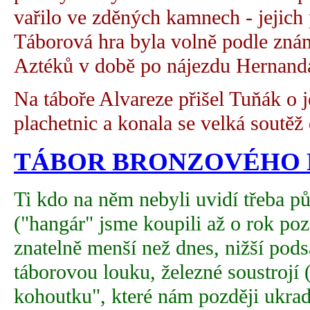
vařilo ve zděných kamnech - jejich 
Táborová hra byla volně podle zná
Aztéků v době po nájezdu Hernand
Na táboře Alvareze přišel Tuňák o 
plachetnic a konala se velká soutěž
TÁBOR BRONZOVÉHO P
Ti kdo na něm nebyli uvidí třeba 
("hangár" jsme koupili až o rok poz
znatelně menší než dnes, nižší pods
táborovou louku, železné soustrojí 
kohoutku", které nám později ukrad