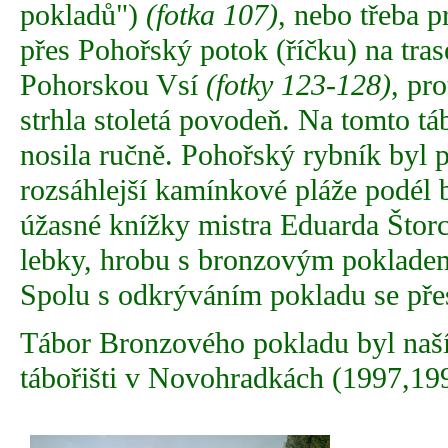
pokladů")
(fotka 107)
, nebo třeba p
přes Pohořský potok (říčku) na tra
Pohorskou Vsí
(fotky 123-128)
, pr
strhla stoletá povodeň. Na tomto tá
nosila ručně. Pohořský rybník byl p
rozsáhlejší kamínkové pláže podél 
úžasné knížky mistra Eduarda Štor
lebky, hrobu s bronzovým pokladem
Spolu s odkrýváním pokladu se přes
Tábor Bronzového pokladu byl naší
tábořišti v Novohradkách (1997,19