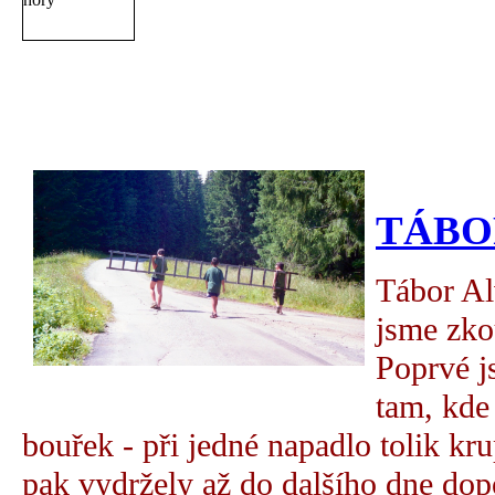
TÁBOR
Tábor Al
jsme zko
Poprvé js
tam, kde 
bouřek - při jedné napadlo tolik kru
pak vydržely až do dalšího dne dop