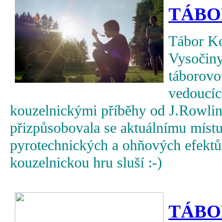
TÁBO
Tábor Ko
Vysočiny
táborovou
vedoucíc
kouzelnickými příběhy od J.Rowlin
přizpůsobovala se aktuálnímu místu 
pyrotechnických a ohňových efektů v
kouzelnickou hru sluší :-)
TÁBO