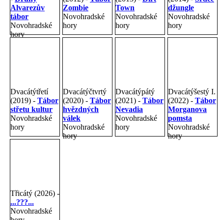
Alvarezův
Zombie
Town
džungle
tábor
Novohradské
Novohradské
Novohradské
Novohradské
hory
hory
hory
hory
Dvacátýtřetí
Dvacátýčtvrtý
Dvacátýpátý
Dvacátýšestý I.
(2019) -
Tábor
(2020) -
Tábor
(2021) -
Tábor
(2022) -
Tábor
střetu kultur
hvězdných
Nevadia
Morganova
Novohradské
válek
Novohradské
pomsta
hory
Novohradské
hory
Novohradské
hory
hory
Třicátý (2026) -
...???...
Novohradské
hory