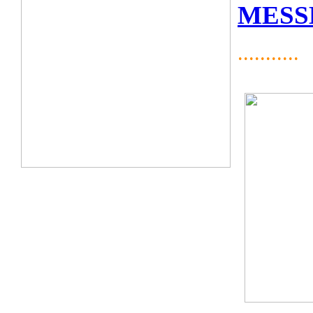
MESS
...........